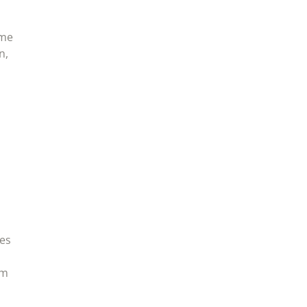
ume
n,
es
im