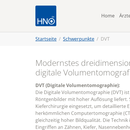
Skip to main navigation
Zum Hauptinhalt springen
Skip to page footer
Home
Ärzt
Sie sind hier:
Startseite
Schwerpunkte
DVT
Modernstes dreidimension
digitale Volumentomograf
DVT (Digitale Volumentomographie):
Die Digitale Volumentomographie (DVT) is
Röntgenbilder mit hoher Auflösung liefert.
Kieferchirurgie eingesetzt, um detaillierte 
herkömmlichen Computertomographie (CT) b
gleichzeitig hoher Bildqualität. Die Techni
Eingriffen an Zähnen, Kiefer, Nasenneben