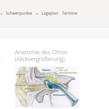
Schwerpunkte
Lageplan
Termine
Submenu for "Leistungsspektrum"
Submenu for "Schwerpunkte"
Anatomie des Ohres
(Klickvergrößerung)
r
Show larger version