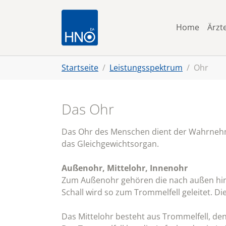
Skip to main navigation
Zum Hauptinhalt springen
Skip to page footer
Home
Ärzt
Sie sind hier:
Startseite
Leistungsspektrum
Ohr
Das Ohr
Das Ohr des Menschen dient der Wahrnehm
das Gleichgewichtsorgan.
Außenohr, Mittelohr, Innenohr
Zum Außenohr gehören die nach außen hin
Schall wird so zum Trommelfell geleitet. D
Das Mittelohr besteht aus Trommelfell, d