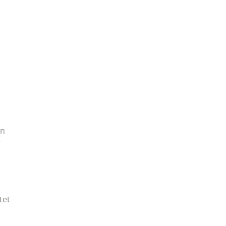
en
r
tet