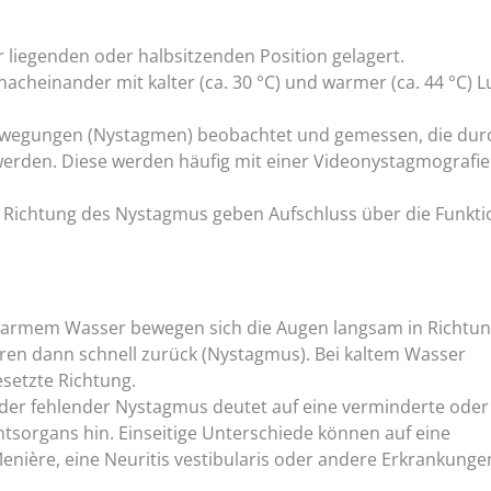
r liegenden oder halbsitzenden Position gelagert.
cheinander mit kalter (ca. 30 °C) und warmer (ca. 44 °C) L
wegungen (Nystagmen) beobachtet und gemessen, die dur
werden. Diese werden häufig mit einer Videonystagmografie
 Richtung des Nystagmus geben Aufschluss über die Funkti
warmem Wasser bewegen sich die Augen langsam in Richtu
en dann schnell zurück (Nystagmus). Bei kaltem Wasser
esetzte Richtung.
oder fehlender Nystagmus deutet auf eine verminderte oder
htsorgans hin. Einseitige Unterschiede können auf eine
Menière, eine Neuritis vestibularis oder andere Erkrankunge