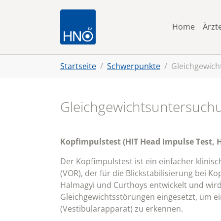
Skip to main navigation
Zum Hauptinhalt springen
Skip to page footer
Home
Ärzt
Sie sind hier:
Startseite
Schwerpunkte
Gleichgewic
Gleichgewichtsuntersuch
Kopfimpulstest (HIT Head Impulse Test, 
Der Kopfimpulstest ist ein einfacher klinis
(VOR), der für die Blickstabilisierung bei 
Halmagyi und Curthoys entwickelt und wird
Gleichgewichtsstörungen eingesetzt, um e
(Vestibularapparat) zu erkennen.