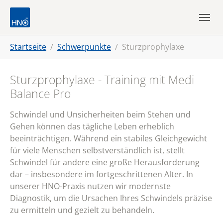
Skip to main navigation
Zum Hauptinhalt springen
Skip to page footer
Sie sind hier:
Startseite
Schwerpunkte
Sturzprophylaxe
Sturzprophylaxe - Training mit Medi
Balance Pro
Schwindel und Unsicherheiten beim Stehen und
Gehen können das tägliche Leben erheblich
beeinträchtigen. Während ein stabiles Gleichgewicht
für viele Menschen selbstverständlich ist, stellt
Schwindel für andere eine große Herausforderung
dar – insbesondere im fortgeschrittenen Alter. In
unserer HNO-Praxis nutzen wir modernste
Diagnostik, um die Ursachen Ihres Schwindels präzise
zu ermitteln und gezielt zu behandeln.